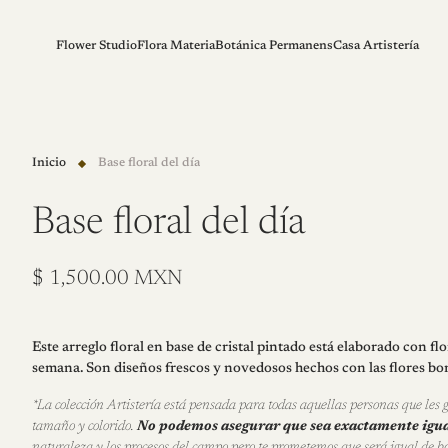
Flower Studio
Flora Materia
Botánica Permanens
Casa Artistería
Inicio
Base floral del día
Base floral del día
P
$ 1,500.00 MXN
r
e
c
Este arreglo floral en base de cristal pintado está elaborado con 
semana. Son diseños frescos y novedosos hechos con las flores bo
i
o
*La colección Artistería está pensada para todas aquellas personas que les g
n
tamaño y colorido.
No podemos asegurar que sea exactamente igual
o
naturaleza y los procesos del campo pero te prometemos que será igual de bo