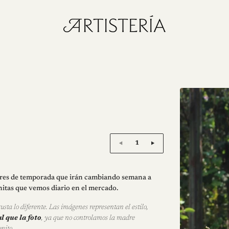
Logotipo
de
la
tienda"
Cantidad:
flores de temporada que irán cambiando semana a
nitas que vemos diario en el mercado.
usta lo diferente. Las imágenes representan el estilo,
 que la foto
, ya que no controlamos la madre
nito.