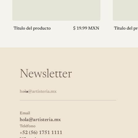
Precio
Título del producto
$ 19.99 MXN
Título del p
normal
V
V
e
e
n
n
d
d
e
e
d
d
o
o
Newsletter
r
r
:
:
hola@artisteria.mx
Email
hola@artisteria.mx
Teléfono
+52 (56) 1751 1111