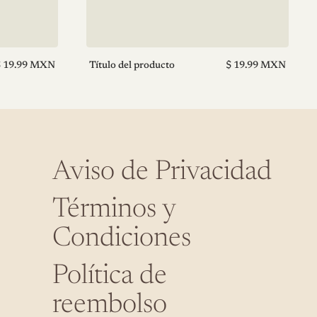
recio
Precio
$ 19.99 MXN
Título del producto
$ 19.99 MXN
ormal
normal
V
e
n
d
e
d
o
Aviso de Privacidad
r
:
Términos y
Condiciones
Política de
reembolso