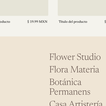
Precio
P
roducto
$ 19.99 MXN
Título del producto
normal
n
V
e
n
d
e
d
o
Flower Studio
r
:
Flora Materia
Botánica
Permanens
Casa Artistería