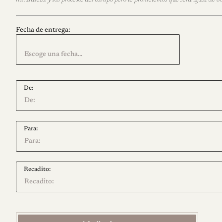
r
m
Fecha de entrega:
a
l
De:
Para:
Recadito: